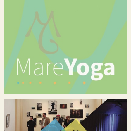
MareYoga
Portfolio