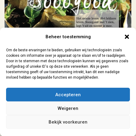
Geen categorie
Beheer toestemming
Om de beste ervaringen te bieden, gebruiken wij technologieën zoals
cookies om informatie over je apparaat op te slaan en/of te raadplegen.
Door in te stemmen met deze technologieën kunnen wij gegevens zoals
surfgedrag of unieke ID's op deze site verwerken. Als je geen
toestemming geeft of uw toestemming intrekt, kan dit een nadelige
invloed hebben op bepaalde functies en mogelijkheden.
Contact
| 06-29073154 |
sanne@lokaal7a.nl
| grafisch ontwerp
Accepteren
Leiden | 2026
Weigeren
Algemene Voorwaarden
|
Privacyverklaring
Bekijk voorkeuren