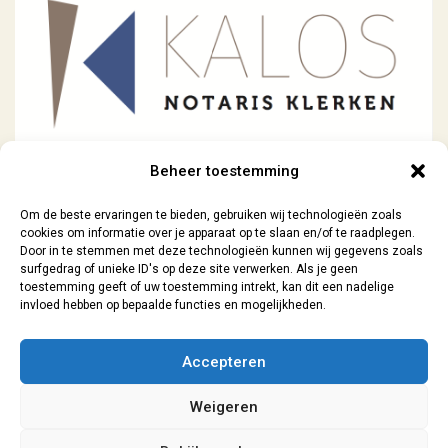
Beheer toestemming
Previous Project
Next Project
Om de beste ervaringen te bieden, gebruiken wij technologieën zoals
cookies om informatie over je apparaat op te slaan en/of te raadplegen.
Door in te stemmen met deze technologieën kunnen wij gegevens zoals
surfgedrag of unieke ID's op deze site verwerken. Als je geen
toestemming geeft of uw toestemming intrekt, kan dit een nadelige
invloed hebben op bepaalde functies en mogelijkheden.
Contact
| 06-29073154 |
sanne@lokaal7a.nl
| grafisch ontwerp
Accepteren
Leiden | 2026
Weigeren
Algemene Voorwaarden
|
Privacyverklaring