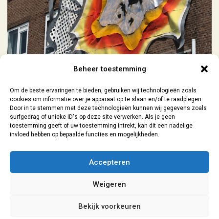
Beheer toestemming
Previous Project
Next Project
Om de beste ervaringen te bieden, gebruiken wij technologieën zoals
cookies om informatie over je apparaat op te slaan en/of te raadplegen.
Door in te stemmen met deze technologieën kunnen wij gegevens zoals
surfgedrag of unieke ID's op deze site verwerken. Als je geen
toestemming geeft of uw toestemming intrekt, kan dit een nadelige
invloed hebben op bepaalde functies en mogelijkheden.
Contact
| 06-29073154 |
sanne@lokaal7a.nl
| grafisch ontwerp
Accepteren
Leiden | 2026
Weigeren
Algemene Voorwaarden
|
Privacyverklaring
Bekijk voorkeuren