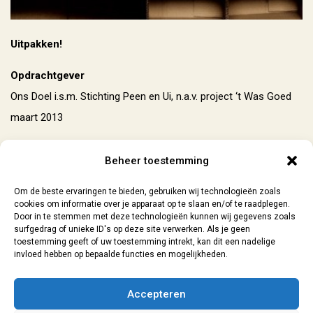
Uitpakken!
Opdrachtgever
Ons Doel i.s.m. Stichting Peen en Ui, n.a.v. project ‘t Was Goed
maart 2013
Werkzaamheden
Beheer toestemming
Ontwerp uitnodiging
Om de beste ervaringen te bieden, gebruiken wij technologieën zoals
cookies om informatie over je apparaat op te slaan en/of te raadplegen.
Door in te stemmen met deze technologieën kunnen wij gegevens zoals
surfgedrag of unieke ID's op deze site verwerken. Als je geen
toestemming geeft of uw toestemming intrekt, kan dit een nadelige
invloed hebben op bepaalde functies en mogelijkheden.
Contact
| 06-29073154 |
sanne@lokaal7a.nl
| grafisch ontwerp
Accepteren
Leiden | 2026