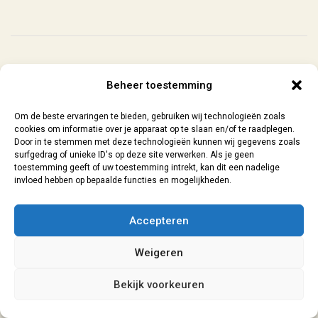
Contact
| 06-29073154 |
sanne@lokaal7a.nl
| grafisch ontwerp
Beheer toestemming
Leiden | 2026
Algemene Voorwaarden
|
Privacyverklaring
Om de beste ervaringen te bieden, gebruiken wij technologieën zoals
cookies om informatie over je apparaat op te slaan en/of te raadplegen.
Door in te stemmen met deze technologieën kunnen wij gegevens zoals
surfgedrag of unieke ID's op deze site verwerken. Als je geen
toestemming geeft of uw toestemming intrekt, kan dit een nadelige
invloed hebben op bepaalde functies en mogelijkheden.
Accepteren
Weigeren
Bekijk voorkeuren