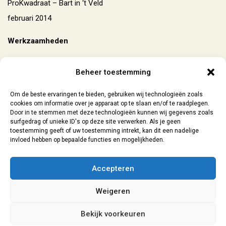
ProKwadraat – Bart in ‘t Veld
februari 2014
Werkzaamheden
ontwerp poster
Beheer toestemming
Bestel je kaarten op
Schemerstad.nl
!
Om de beste ervaringen te bieden, gebruiken wij technologieën zoals
cookies om informatie over je apparaat op te slaan en/of te raadplegen.
Door in te stemmen met deze technologieën kunnen wij gegevens zoals
surfgedrag of unieke ID's op deze site verwerken. Als je geen
toestemming geeft of uw toestemming intrekt, kan dit een nadelige
invloed hebben op bepaalde functies en mogelijkheden.
Contact
| 06-29073154 |
sanne@lokaal7a.nl
| grafisch ontwerp
Accepteren
Leiden | 2026
Weigeren
Algemene Voorwaarden
|
Privacyverklaring
Bekijk voorkeuren