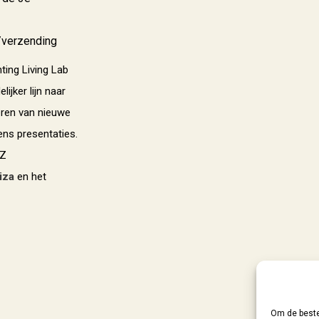
/verzending
hting Living Lab
ijker lijn naar
eren van nieuwe
dens presentaties.
vZ
iza
en het
Om de beste