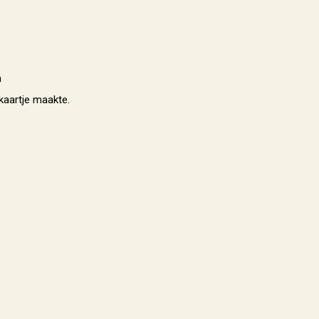
n
kaartje maakte.