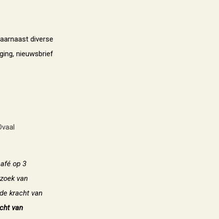
Daarnaast diverse
ing, nieuwsbrief
Ovaal
café op 3
ezoek van
de kracht van
cht van