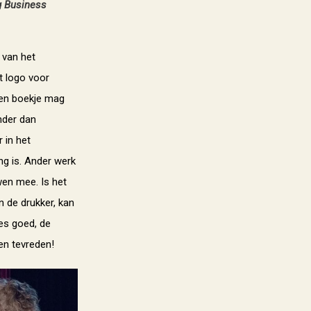
ig Business
 van het
et logo voor
een boekje mag
nder dan
 in het
ng is. Ander werk
wen mee. Is het
n de drukker, kan
les goed, de
en tevreden!