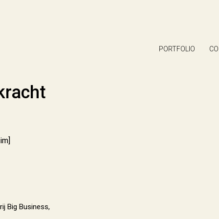
PORTFOLIO
CO
kracht
im]
rij Big Business,