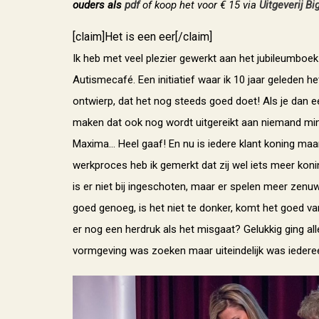
ouders als
pdf
of koop het voor € 15 via
Uitgeverij B
[claim]Het is een eer[/claim]
Ik heb met veel plezier gewerkt aan het jubileumboek
Autismecafé. Een initiatief waar ik 10 jaar geleden h
ontwierp, dat het nog steeds goed doet! Als je dan 
maken dat ook nog wordt uitgereikt aan niemand mi
Maxima… Heel gaaf! En nu is iedere klant koning maar
werkproces heb ik gemerkt dat zij wel iets meer koni
is er niet bij ingeschoten, maar er spelen meer zenu
goed genoeg, is het niet te donker, komt het goed va
er nog een herdruk als het misgaat? Gelukkig ging al
vormgeving was zoeken maar uiteindelijk was iedere