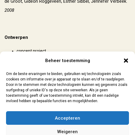
de Groot, Gideon Roggeveen, Esther Sibbel, Jennefer Verbeek.
2008
Ontwerpen
concept project
organisatie/uitvoering
Beheer toestemming
publiciteit
Om de beste ervaringen te bieden, gebruiken wij technologieën zoals
cookies om informatie over je apparaat op te slaan en/of te raadplegen.
Door in te stemmen met deze technologieën kunnen wij gegevens zoals
surfgedrag of unieke ID's op deze site verwerken. Als je geen
toestemming geeft of uw toestemming intrekt, kan dit een nadelige
invloed hebben op bepaalde functies en mogelijkheden.
Contact
| 06-29073154 |
sanne@lokaal7a.nl
| grafisch ontwerp
Accepteren
Leiden | 2026
Weigeren
Algemene Voorwaarden
|
Privacyverklaring