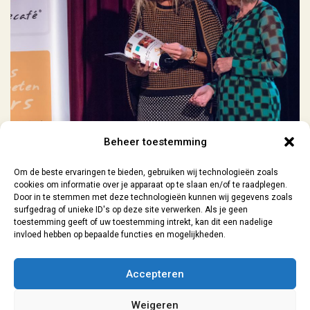
Beheer toestemming
Previous Project
Next Project
Om de beste ervaringen te bieden, gebruiken wij technologieën zoals
cookies om informatie over je apparaat op te slaan en/of te raadplegen.
Door in te stemmen met deze technologieën kunnen wij gegevens zoals
surfgedrag of unieke ID's op deze site verwerken. Als je geen
toestemming geeft of uw toestemming intrekt, kan dit een nadelige
invloed hebben op bepaalde functies en mogelijkheden.
Contact
| 06-29073154 |
sanne@lokaal7a.nl
| grafisch ontwerp
Accepteren
Leiden | 2026
Weigeren
Algemene Voorwaarden
|
Privacyverklaring