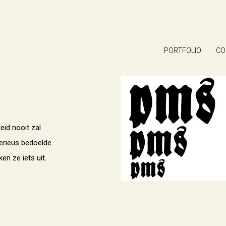
PORTFOLIO
CO
heid nooit zal
serieus bedoelde
en ze iets uit.